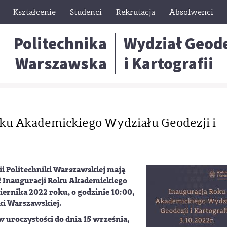
Kształcenie
Studenci
Rekrutacja
Absolwenci
Politechnika
Wydział Geode
Warszawska
i Kartografii
oku Akademickiego Wydziału Geodezji i
ii Politechniki Warszawskiej mają
ć Inauguracji Roku Akademickiego
iernika 2022 roku, o godzinie 10:00,
i Warszawskiej.
 uroczystości do dnia 15 września,