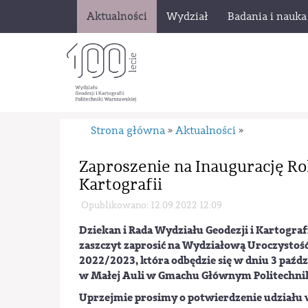
Aktualności
Wydział
Badania i nauka
Strona główna
Aktualności
»
»
Zaproszenie na Inaugurację R
Kartografii
Opublikowano: 12.09.2022 12:09
Dziekan i Rada Wydziału Geodezji i Kartograf
zaszczyt zaprosić na Wydziałową Uroczystoś
2022/2023, która odbędzie się w dniu 3 paźdz
w Małej Auli w Gmachu Głównym Politechnik
Uprzejmie prosimy o potwierdzenie udziału w