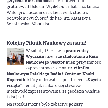
„Wycena Nieruchomości”
. Absolwentom
gratulowali Dziekan Wydziału dr hab. inż. Janusz
Walo, prof. uczelni oraz kierownik studiów
podyplomowych prof. dr hab. inż. Katarzyna
Sobolewska-Mikulska.
Kolejny Piknik Naukowy za nami!
W sobotę 13 czerwca
pracownicy
Wydziału
razem
ze studentami z Koła
Naukowego Wektor
mieli przyjemność
zaprezentować się na
29. Pikniku
Naukowym Polskiego Radia i Centrum Nauki
Kopernik
, który odbywał się pod hasłem
„Z życia
wzięte”
. Temat jak najbardziej stwarzał
możliwość zaprezentowania, że geodezja właśnie
taka jest!
Na stoisku można było zobaczyć
pokazy