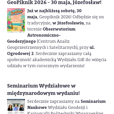
GeoPiknik 2026 - 30 maja, Józefosław!
Już w najbliższą sobotę, 30
maja
, Geopiknik 2026! Odbędzie się on
tradycyjnie,
w Józefosławiu
, na
terenie
Obserwatorium
Astronomiczno-
Geodezyjnego
(Centrum Analiz
Geoprzestrzennych i Satelitarnych), przy
ul.
Ogrodowej 2
. Serdecznie zapraszamy całą
społeczność akademicką Wydziału GiK do wzięcia
udziału w tym corocznym wydarzeniu!
Seminarium Wydziałowe w
międzynarodowym wydaniu!
Serdecznie zapraszamy na
Seminarium
Naukowe
Wydziału Geodezji i
Kartografii Politechniki Warszawskiej