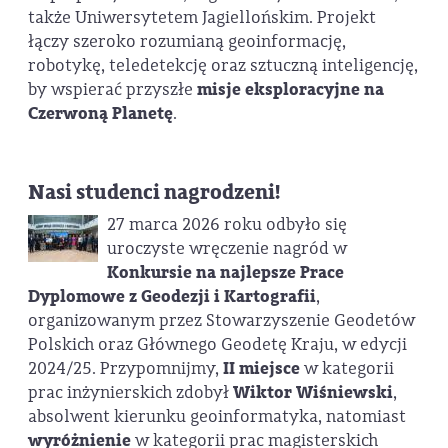
także Uniwersytetem Jagiellońskim. Projekt
łączy szeroko rozumianą geoinformację,
robotykę, teledetekcję oraz sztuczną inteligencję,
by wspierać przyszłe
misje eksploracyjne na
Czerwoną Planetę
.
Nasi studenci nagrodzeni!
27 marca 2026 roku odbyło się
uroczyste wręczenie nagród w
Konkursie na najlepsze Prace
Dyplomowe z Geodezji i Kartografii
,
organizowanym przez Stowarzyszenie Geodetów
Polskich oraz Głównego Geodetę Kraju, w edycji
2024/25. Przypomnijmy,
II miejsce
w kategorii
prac inżynierskich zdobył
Wiktor Wiśniewski
,
absolwent kierunku geoinformatyka, natomiast
wyróżnienie
w kategorii prac magisterskich