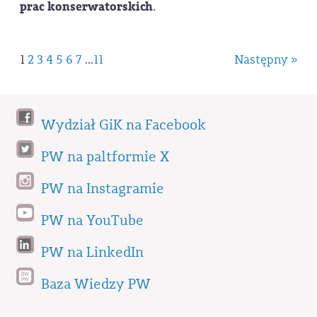
prac konserwatorskich
.
1
2
3
4
5
6
7
...
11
Następny »
Wydział GiK na Facebook
PW na paltformie X
PW na Instagramie
PW na YouTube
PW na LinkedIn
Baza Wiedzy PW