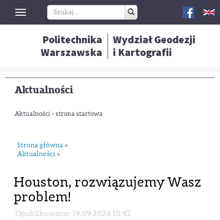
Toggle
navigation
Politechnika
Wydział Geodezji
Warszawska
i Kartografii
Aktualności
Aktualności - strona startowa
Strona główna
»
Aktualności
»
Houston, rozwiązujemy Wasz
problem!
Opublikowano: 19.09.2024 10:42