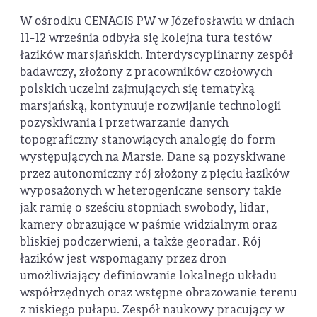
W ośrodku CENAGIS PW w Józefosławiu w dniach
11-12 września odbyła się kolejna tura testów
łazików marsjańskich. Interdyscyplinarny zespół
badawczy, złożony z pracowników czołowych
polskich uczelni zajmujących się tematyką
marsjańską, kontynuuje rozwijanie technologii
pozyskiwania i przetwarzanie danych
topograficzny stanowiących analogię do form
występujących na Marsie. Dane są pozyskiwane
przez autonomiczny rój złożony z pięciu łazików
wyposażonych w heterogeniczne sensory takie
jak ramię o sześciu stopniach swobody, lidar,
kamery obrazujące w paśmie widzialnym oraz
bliskiej podczerwieni, a także georadar. Rój
łazików jest wspomagany przez dron
umożliwiający definiowanie lokalnego układu
współrzędnych oraz wstępne obrazowanie terenu
z niskiego pułapu. Zespół naukowy pracujący w