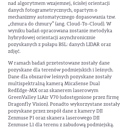
nad algorytmem wzajemnej, ścisłej orientacji
danych fotogrametrycznych, opartym o
mechanizmy automatycznego dopasowania tzw.
„chmura do chmury” (ang. Cloud-To-Cloud). W
wyniku badań opracowana zostanie metodyka
hybrydowej orientacji asynchronicznie
pozyskanych z pułapu BSL: danych LIDAR oraz
zdjęć.
W ramach badań przetestowane zostały dane
pozyskane dla terenów podmiejskich i leśnych.
Dane dla obszarów leśnych pozyskane zostały
multispektralną kamerą MicaSense Dual
RedEdge-MX oraz skanerem laserowym
GreenValley LiAir V70 (udostępnione przez firmę
Dragonfly Vision). Ponadto wykorzystane zostały
pozyskane przez zespół dane z kamery DJI
Zenmuse P1 oraz skanera laserowego DJI
Zenmuse L1 dla terenu z zabudową podmiejską.