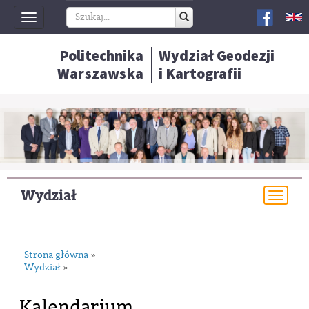
Toggle
navigation
Politechnika
Wydział Geodezji
Warszawska
i Kartografii
Wydział
Togg
navi
Strona główna
»
Wydział
»
Kalendarium