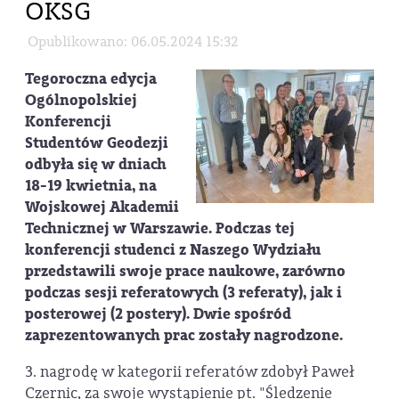
OKSG
Opublikowano: 06.05.2024 15:32
Tegoroczna edycja
Ogólnopolskiej
Konferencji
Studentów Geodezji
odbyła się w dniach
18-19 kwietnia, na
Wojskowej Akademii
Technicznej w Warszawie. Podczas tej
konferencji studenci z Naszego Wydziału
przedstawili swoje prace naukowe, zarówno
podczas sesji referatowych (3 referaty), jak i
posterowej (2 postery). Dwie spośród
zaprezentowanych prac zostały nagrodzone.
3. nagrodę w kategorii referatów zdobył Paweł
Czernic, za swoje wystąpienie pt. "Śledzenie